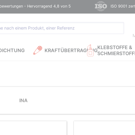
bewertungen - Hervorragend 4,8 von 5
ISO 9001 zerti
M
KLEBSTOFFE &
DICHTUNG
KRAFTÜBERTRAGUNG
SCHMIERSTOFF
INA