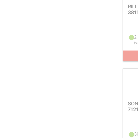
RIL
381
2
(
v
SON
712
3