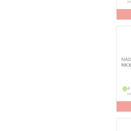
(
v
NAD
NKX
4
(
v