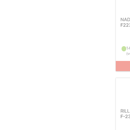
NAD
F22
1
(
v
RIL
F-2