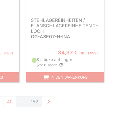
STEHLAGEREINHEITEN /
FLANSCHLAGEREINHEITEN 2-
LOCH
GG-ASE07-N-INA
34,37 €
L. MWST.
INKL. MWST.
8 stücke auf Lager
(
vor 6 Tagen
)
RB
IN DEN WARENKORB
40
...
152