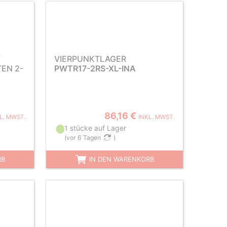
/
VIERPUNKTLAGER
EN 2-
PWTR17-2RS-XL-INA
86,16 €
L. MWST.
INKL. MWST.
1 stücke auf Lager
(
vor 6 Tagen
)
RB
IN DEN WARENKORB