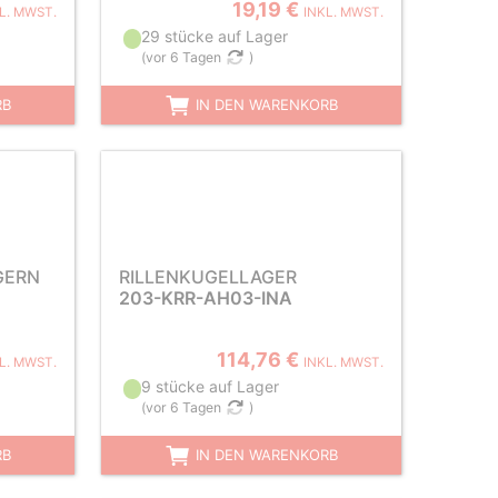
19,19 €
L. MWST.
INKL. MWST.
29 stücke auf Lager
(
vor 6 Tagen
)
RB
IN DEN WARENKORB
GERN
RILLENKUGELLAGER
203-KRR-AH03-INA
114,76 €
L. MWST.
INKL. MWST.
9 stücke auf Lager
(
vor 6 Tagen
)
RB
IN DEN WARENKORB