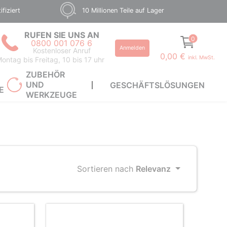
fiziert
10 Millionen Teile auf Lager
RUFEN SIE UNS AN
0
0800 001 076 6
Anmelden
Kostenloser Anruf
0,00 €
inkl. MwSt.
ontag bis Freitag, 10 bis 17 uhr
ZUBEHÖR
UND
GESCHÄFTSLÖSUNGEN
E
WERKZEUGE
Sortieren nach
Relevanz