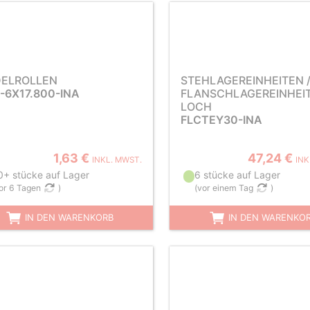
ELROLLEN
STEHLAGEREINHEITEN 
-6X17.800-INA
FLANSCHLAGEREINHEIT
LOCH
FLCTEY30-INA
1,63 €
47,24 €
INKL. MWST.
INK
0+ stücke auf Lager
6 stücke auf Lager
or 6 Tagen
)
(
vor einem Tag
)
IN DEN WARENKORB
IN DEN WARENKO