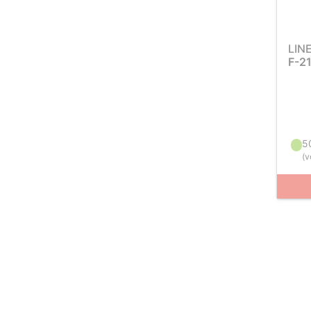
LIN
F-2
5
(
v