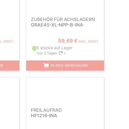
ZUBEHÖR FÜR ACHSLAGERN
GRAE45-XL-NPP-B-INA
59,49 €
L. MWST.
INKL. MWST.
5 stücke auf Lager
(
vor 2 Tagen
)
RB
IN DEN WARENKORB
FREILAUFRAD
HF1216-INA