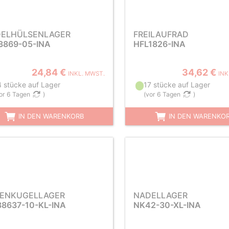
ELHÜLSENLAGER
FREILAUFRAD
3869-05-INA
HFL1826-INA
24,84 €
34,62 €
INKL. MWST.
INK
4 stücke auf Lager
17 stücke auf Lager
or 6 Tagen
)
(
vor 6 Tagen
)
IN DEN WARENKORB
IN DEN WARENKO
LENKUGELLAGER
NADELLAGER
38637-10-KL-INA
NK42-30-XL-INA