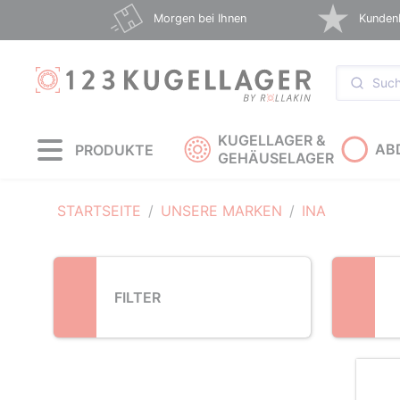
Loading...
Morgen bei Ihnen
Kunden
KUGELLAGER &
AB
PRODUKTE
GEHÄUSELAGER
STARTSEITE
UNSERE MARKEN
INA
FILTER