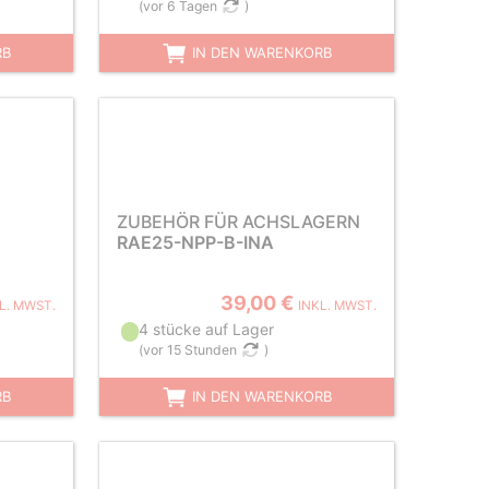
(
vor 6 Tagen
)
RB
IN DEN WARENKORB
ZUBEHÖR FÜR ACHSLAGERN
RAE25-NPP-B-INA
39,00 €
L. MWST.
INKL. MWST.
4 stücke auf Lager
(
vor 15 Stunden
)
RB
IN DEN WARENKORB