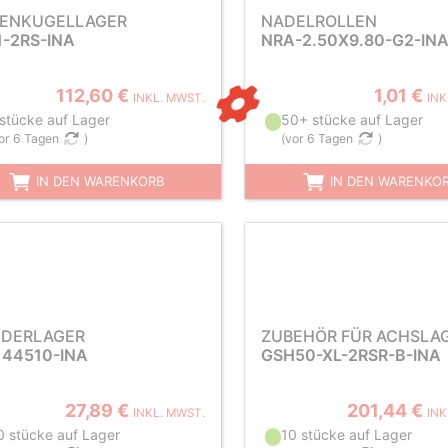
LENKUGELLAGER
NADELROLLEN
1-2RS-INA
NRA-2.50X9.80-G2-IN
112,60 €
1,01 €
INKL. MWST.
INK
 stücke auf Lager
50+ stücke auf Lager
or 6 Tagen
)
(
vor 6 Tagen
)
IN DEN WARENKORB
IN DEN WARENKO
DERLAGER
ZUBEHÖR FÜR ACHSLA
144510-INA
GSH50-XL-2RSR-B-INA
27,89 €
201,44 €
INKL. MWST.
INK
0 stücke auf Lager
10 stücke auf Lager