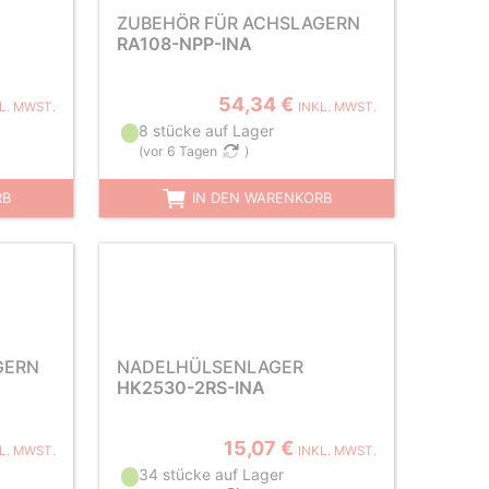
ZUBEHÖR FÜR ACHSLAGERN
A
RA108-NPP-INA
54,34 €
L. MWST.
INKL. MWST.
8 stücke auf Lager
(
vor 6 Tagen
)
RB
IN DEN WARENKORB
GERN
NADELHÜLSENLAGER
HK2530-2RS-INA
15,07 €
L. MWST.
INKL. MWST.
34 stücke auf Lager