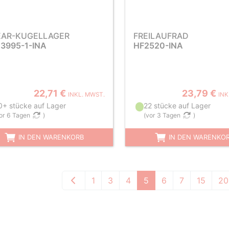
EAR-KUGELLAGER
FREILAUFRAD
13995-1-INA
HF2520-INA
22,71 €
23,79 €
INKL. MWST.
INK
0+ stücke auf Lager
22 stücke auf Lager
or 6 Tagen
)
(
vor 3 Tagen
)
IN DEN WARENKORB
IN DEN WARENKO
1
3
4
5
6
7
15
20