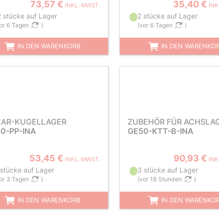
73,57 €
35,40 €
INKL. MWST.
INK
2 stücke auf Lager
2 stücke auf Lager
or 6 Tagen
)
(
vor 6 Tagen
)
IN DEN WARENKORB
IN DEN WARENKO
EAR-KUGELLAGER
ZUBEHÖR FÜR ACHSLA
0-PP-INA
GE50-KTT-B-INA
53,45 €
90,93 €
INKL. MWST.
INK
 stücke auf Lager
3 stücke auf Lager
or 3 Tagen
)
(
vor 18 Stunden
)
IN DEN WARENKORB
IN DEN WARENKO