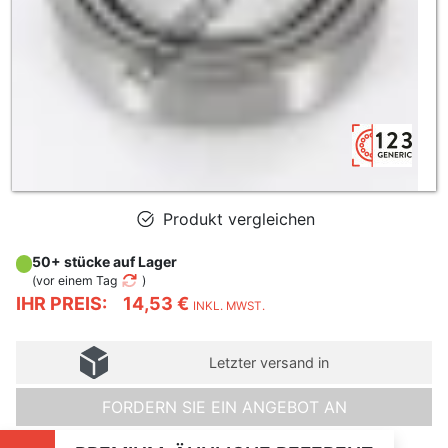
Produkt vergleichen
50+ stücke auf Lager
(
vor einem Tag
)
IHR PREIS:
14,53 €
INKL. MWST.
Letzter versand in
FORDERN SIE EIN ANGEBOT AN