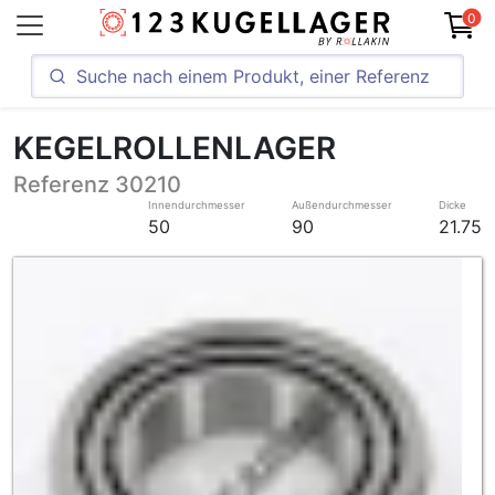
0
KEGELROLLENLAGER
Referenz 30210
Innendurchmesser
Außendurchmesser
Dicke
50
90
21.75